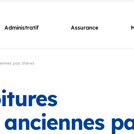
Administratif
Assurance
M
iennes pas chères
itures
 anciennes p