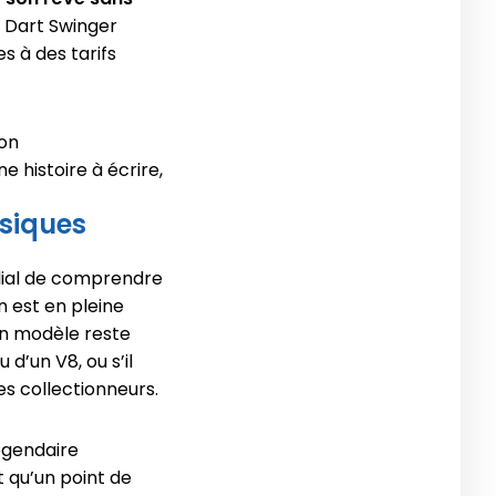
 Dart Swinger
s à des tarifs
ion
e histoire à écrire,
ssiques
rdial de comprendre
n est en pleine
Un modèle reste
d’un V8, ou s’il
s collectionneurs.
égendaire
t qu’un point de