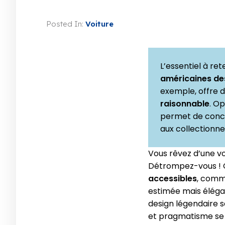
Posted In:
Voiture
L’essentiel à re
américaines de
exemple, offre 
raisonnable
. O
permet de concil
aux collectionne
Vous rêvez d’une vo
Détrompez-vous ! 
accessibles
, comm
estimée mais éléga
design légendaire s
et pragmatisme se 