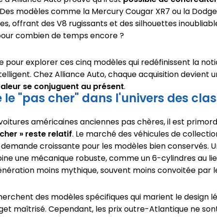
. Des modèles comme la Mercury Cougar XR7 ou la Dodge
s, offrant des V8 rugissants et des silhouettes inoubliable
 pour combien de temps encore ?
e pour explorer ces cinq modèles qui redéfinissent la not
elligent. Chez Alliance Auto, chaque acquisition devient un
 valeur se conjuguent au présent
.
e "pas cher" dans l'univers des cla
voitures américaines anciennes pas chères, il est primo
cher » reste relatif
. Le marché des véhicules de collectio
e demande croissante pour les modèles bien conservés. 
ine une mécanique robuste, comme un 6-cylindres au lieu 
énération moins mythique, souvent moins convoitée par le
herchent des modèles spécifiques qui marient le design l
et maîtrisé. Cependant, les prix outre-Atlantique ne son