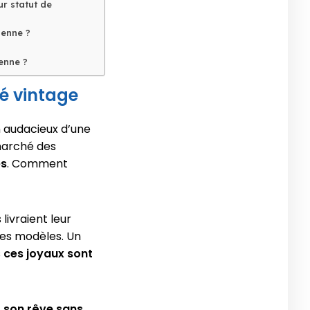
r statut de
ienne ?
enne ?
hé vintage
n audacieux d’une
 marché des
es
. Comment
livraient leur
 ces modèles. Un
s
ces joyaux sont
r son rêve sans