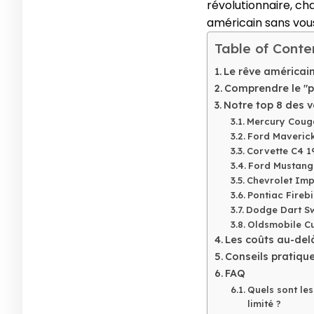
révolutionnaire, ch
américain sans vous
Table of Conte
Le rêve américain
Comprendre le "p
Notre top 8 des 
Mercury Couga
Ford Maverick
Corvette C4 1
Ford Mustang 
Chevrolet Impa
Pontiac Firebi
Dodge Dart Swi
Oldsmobile Cu
Les coûts au-delà
Conseils pratique
FAQ
Quels sont le
limité ?