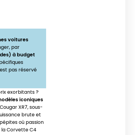
nes voitures
ger, par
ndes) à budget
pécifiques
’est pas réservé
rix exorbitants ?
modèles iconiques
 Cougar XR7, sous-
uissance brute et
 pépites où passion
 la Corvette C4