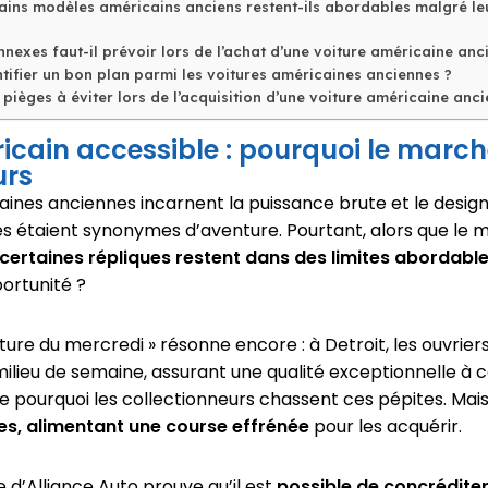
ains modèles américains anciens restent-ils abordables malgré leu
nexes faut-il prévoir lors de l’achat d’une voiture américaine anc
ifier un bon plan parmi les voitures américaines anciennes ?
 pièges à éviter lors de l’acquisition d’une voiture américaine anci
icain accessible : pourquoi le marc
urs
aines anciennes incarnent la puissance brute et le desig
es étaient synonymes d’aventure. Pourtant, alors que le
certaines répliques restent dans des limites abordabl
ortunité ?
ture du mercredi » résonne encore : à Detroit, les ouvriers 
 milieu de semaine, assurant une qualité exceptionnelle à
ue pourquoi les collectionneurs chassent ces pépites. Mai
res, alimentant une course effrénée
pour les acquérir.
e d’Alliance Auto prouve qu’il est
possible de concrédite