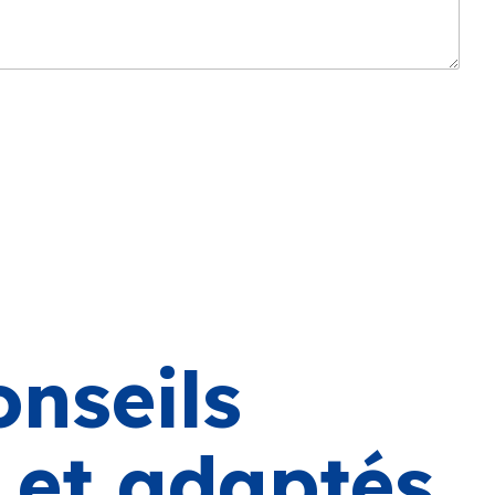
onseils
s et adaptés