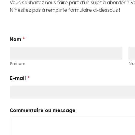
Vous souhaitez nous faire part d’un sujet à aborder ?
N’hésitez pas à remplir le formulaire ci-dessous !
E
Nom
*
-
m
a
i
l
Prénom
N
C
o
E-mail
*
m
m
e
n
t
a
Commentaire ou message
i
r
e
E