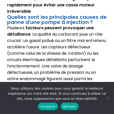
rapidement pour éviter une casse moteur
irréversible
.
Quelles sont les principales causes de
panne d'une pompe à injection ?
Plusieurs
facteurs peuvent provoquer une
défaillance
. La qualité du carburant joue un rôle
crucial : un gasoil pollué ou un filtre mal entretenu
accélère l’usure. Les capteurs défectueux
(comme celui de la vitesse de rotation) ou les
circuits électriques défaillants perturbent le
fonctionnement. Une valve de dosage
défectueuse, un problème de pression ou un
arbre endommagé figurent aussi parmi les
causes fréquentes. Enfin, l’âge du parc roulant et
Nous utilisons des cookies pour vous garantir la meilleure
l’absence d’entretien régulier sont des facteurs
expérience sur notre site web. Si vous continuez à utiliser ce
aggravants. Pensez aussi à vérifier que les
site, nous supposerons que vous en êtes satisfait.
connecteurs électriques (comme sur les pompes
Accepter
Refuser
VP Bosch) sont en bon état.