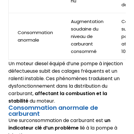
nu
de 15
Augmentation
Coût
soudaine du
supp
Consommation
niveau de
pouv
anormale
carburant
attei
consommé
100€
Un moteur diesel équipé d’une pompe à injection
défectueuse subit des calages fréquents et un
ralenti instable. Ces phénomènes traduisent un
dysfonctionnement dans la distribution du
carburant,
affectant la combustion et la
stabilité
du moteur.
Consommation anormale de
carburant
Une surconsommation de carburant est
un
indicateur clé d’un problème
lié à la pompe à