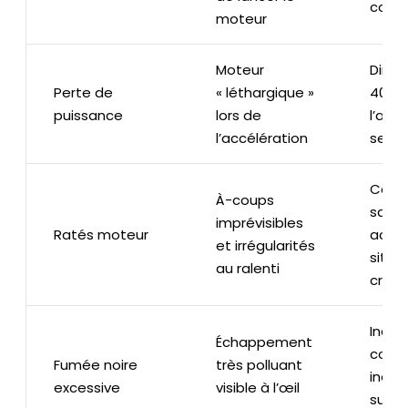
condu
moteur
Moteur
Dimin
Perte de
« léthargique »
40% 
puissance
lors de
l’acc
l’accélération
selon
Cond
À-coups
sacca
imprévisibles
Ratés moteur
accru
et irrégularités
situa
au ralenti
criti
Indic
Échappement
comb
Fumée noire
très polluant
ineff
excessive
visible à l’œil
surc