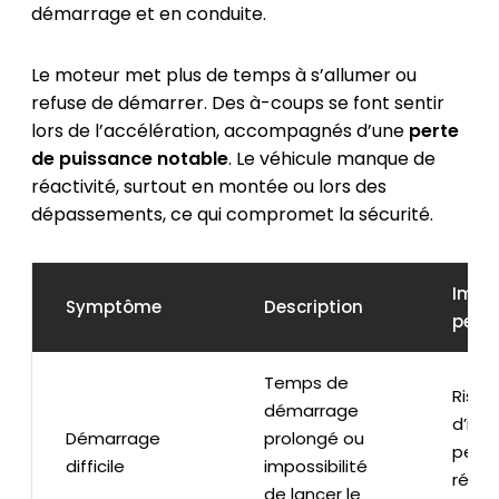
démarrage et en conduite.
Le moteur met plus de temps à s’allumer ou
refuse de démarrer. Des à-coups se font sentir
lors de l’accélération, accompagnés d’une
perte
de puissance notable
. Le véhicule manque de
réactivité, surtout en montée ou lors des
dépassements, ce qui compromet la sécurité.
Impac
Symptôme
Description
perf
Temps de
Risqu
démarrage
d’imm
Démarrage
prolongé ou
perte
difficile
impossibilité
réact
de lancer le