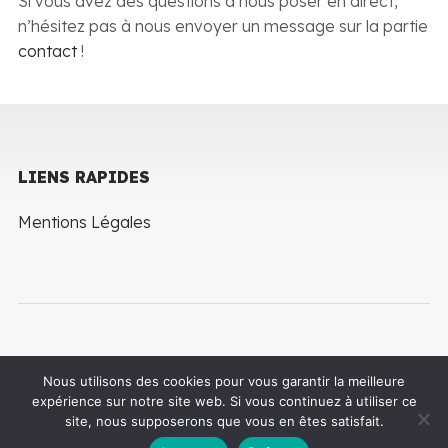
Si vous avez des questions à nous poser en direct,
n’hésitez pas à nous envoyer un message sur la partie
contact
!
LIENS RAPIDES
Mentions Légales
Nous utilisons des cookies pour vous garantir la meilleure
expérience sur notre site web. Si vous continuez à utiliser ce
Copyright © 2022 LineThemes. All rights reserved
site, nous supposerons que vous en êtes satisfait.