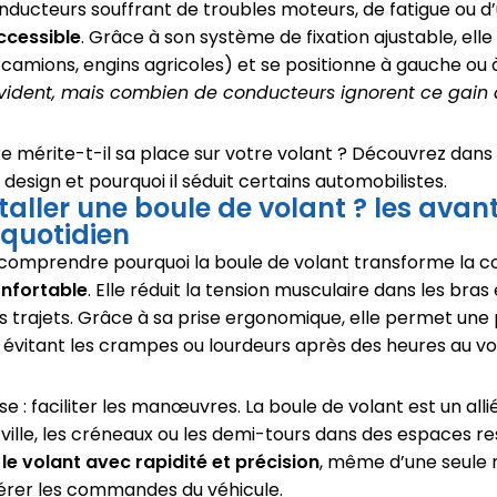
ducteurs souffrant de troubles moteurs, de fatigue ou d’
ccessible
. Grâce à son système de fixation ajustable, elle
, camions, engins agricoles) et se positionne à gauche ou à
ident, mais combien de conducteurs ignorent ce gain 
re mérite-t-il sa place sur votre volant ? Découvrez dans 
 design et pourquoi il séduit certains automobilistes.
taller une boule de volant ? les ava
 quotidien
e comprendre pourquoi la boule de volant transforme la 
onfortable
. Elle réduit la tension musculaire dans les bras 
gs trajets. Grâce à sa prise ergonomique, elle permet une 
 évitant les crampes ou lourdeurs après des heures au vo
e : faciliter les manœuvres. La boule de volant est un alli
ille, les créneaux ou les demi-tours dans des espaces rest
 le volant avec rapidité et précision
, même d’une seule m
gérer les commandes du véhicule.