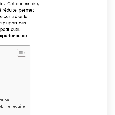
iez. Cet accessoire,
té réduite, permet
e contrôler le
la plupart des
etit outil,
expérience de
tation
bilité réduite