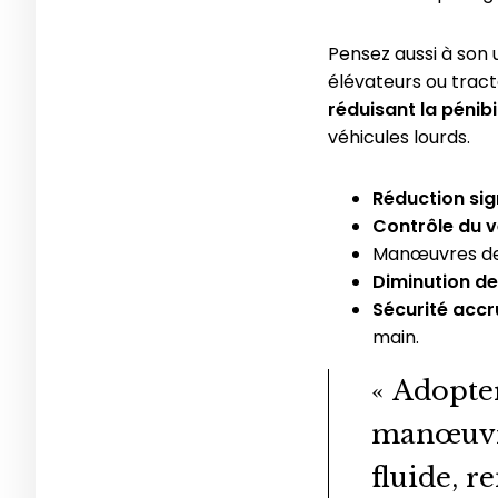
Pensez aussi à son 
élévateurs ou tract
réduisant la pénib
véhicules lourds.
Réduction sign
Contrôle du vé
Manœuvres de
Diminution de
Sécurité accr
main.
« Adopter
manœuvre
fluide, r