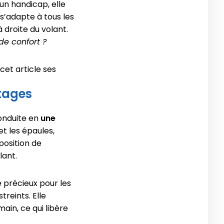
un handicap, elle
 s’adapte à tous les
 droite du volant.
de confort ?
cet article ses
ntages
conduite en
une
et les épaules,
position de
lant.
é précieux pour les
reints. Elle
ain, ce qui libère