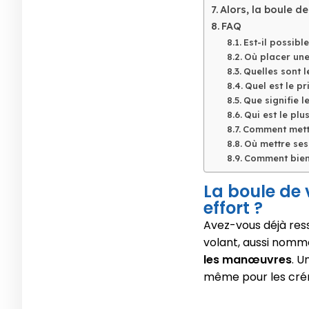
Alors, la boule de
FAQ
Est-il possibl
Où placer une
Quelles sont l
Quel est le pr
Que signifie l
Qui est le pl
Comment mettr
Où mettre ses
Comment bien 
La boule de 
effort ?
Avez-vous déjà ress
volant, aussi nommé
les manœuvres
. U
même pour les cré