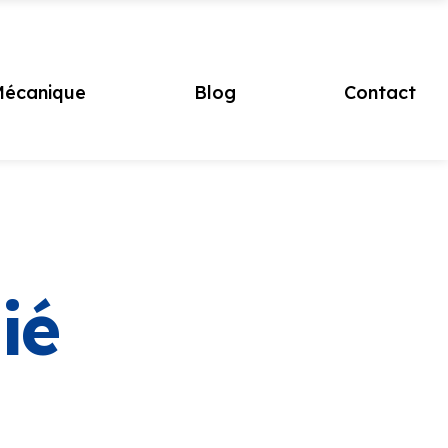
écanique
Blog
Contact
ié