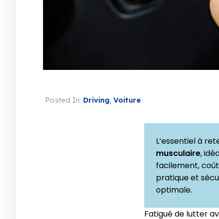
Posted In:
Driving
,
Voiture
L’essentiel à ret
musculaire
, idé
facilement, coût
pratique et sécu
optimale.
Fatigué de lutter a