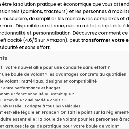
n être la solution pratique et économique que vous attend
fessionnels (camions, tracteurs) et les personnes à mobili
ue musculaire, de simplifier les manœuvres complexes et d
 main. Disponible en silicone, cuir ou métal, adaptable à 
fonctionnalité et personnalisation. Découvrez comment ce p
 efficacité (4,6/5 sur Amazon), peut
transformer votre 
 sécurité et sans effort.
nts
t : votre nouvel allié pour une conduite sans effort ?
r une boule de volant ? les avantages concrets au quotidien
de volant : matériaux, designs et compatibilité
 : entre performance et budget
nomie : fonctionnalité ou esthétique ?
ou amovible : quel modèle choisir ?
universelle : s’adapte à tous les véhicules
t est-elle légale en France ? On fait le point sur la réglemen
duite essentielle : la boule de volant pour les personnes à mo
x et astuces : le guide pratique pour votre boule de volant