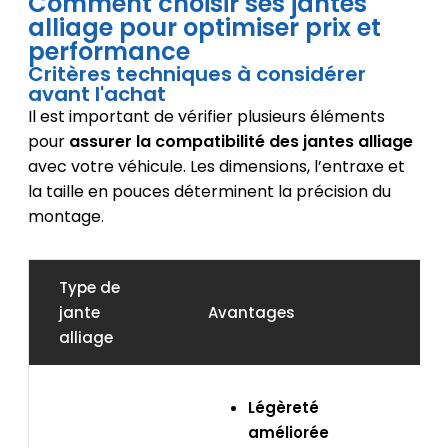
Comment choisir ses jantes
alliage pour optimiser prix et
performance
Critères techniques à considérer
avant l'achat
Il est important de vérifier plusieurs éléments
pour
assurer la compatibilité des jantes alliage
avec votre véhicule. Les dimensions, l’entraxe et
la taille en pouces déterminent la précision du
montage.
Type de
jante
Avantages
I
alliage
Légèreté
améliorée