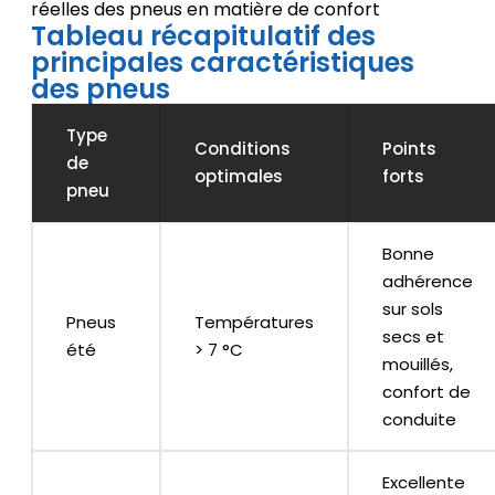
réelles des pneus en matière de confort
Tableau récapitulatif des
principales caractéristiques
des pneus
Type
Conditions
Points
de
optimales
forts
pneu
Bonne
adhérence
sur sols
Pneus
Températures
secs et
été
> 7 °C
mouillés,
confort de
conduite
Excellente