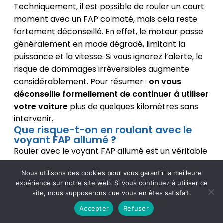
Techniquement, il est possible de rouler un court
moment avec un FAP colmaté, mais cela reste
fortement déconseillé. En effet, le moteur passe
généralement en mode dégradé, limitant la
puissance et la vitesse. Si vous ignorez l’alerte, le
risque de dommages irréversibles augmente
considérablement. Pour résumer :
on vous
déconseille formellement de continuer à utiliser
votre voiture
plus de quelques kilomètres sans
intervenir.
Que risque-t-on en roulant avec le
voyant FAP allumé ?
Rouler avec le voyant FAP allumé est un véritable
risque pour votre moteur. Le voyant orange
Nous utilisons des cookies pour vous garantir la meilleure
signifie que le FAP est partiellement bouché
expérience sur notre site web. Si vous continuez à utiliser ce
(environ 45-50 %) et qu’une action s’impose. Si
site, nous supposerons que vous en êtes satisfait.
vous ignorez cet avertissement, le moteur
Accepter
Refuser
passera en mode dégradé pour se protéger, et