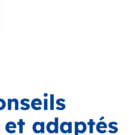
onseils
s et adaptés