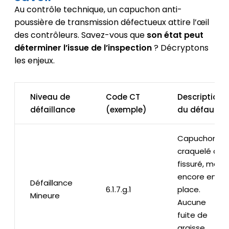
Au contrôle technique, un capuchon anti-
poussière de transmission défectueux attire l’œil
des contrôleurs. Savez-vous que
son état peut
déterminer l’issue de l’inspection
? Décryptons
les enjeux.
Niveau de
Code CT
Description
défaillance
(exemple)
du défaut
Capuchon
craquelé ou
fissuré, mais
encore en
Défaillance
6.1.7.g.1
place.
Mineure
Aucune
fuite de
graisse