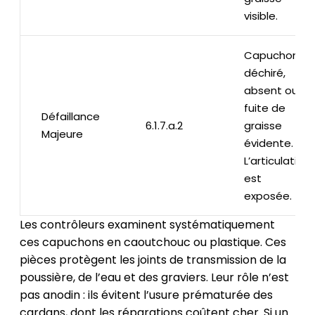
visible.
Capuchon
déchiré,
absent ou
fuite de
Défaillance
6.1.7.a.2
graisse
Majeure
évidente.
L’articulation
est
exposée.
Les contrôleurs examinent systématiquement
ces capuchons en caoutchouc ou plastique. Ces
pièces protègent les joints de transmission de la
poussière, de l’eau et des graviers. Leur rôle n’est
pas anodin : ils évitent l’usure prématurée des
cardans, dont les réparations coûtent cher. Si un