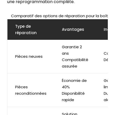
une reprogrammation complète.
Comparatif des options de réparation pour la boîte E
Type de
Avantages
Incon
réparation
Garantie 2
ans
Coût 
Pièces neuves
Compatibilité
Délais
assurée
Économie de
Garan
Pièces
40%
limité
reconditionnées
Disponibilité
Durée
rapide
aléat
Solution