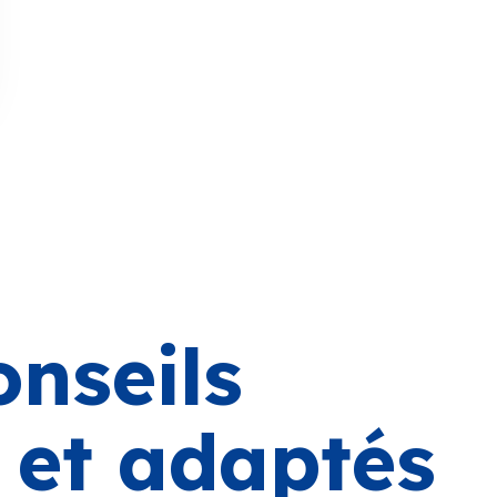
onseils
s et adaptés