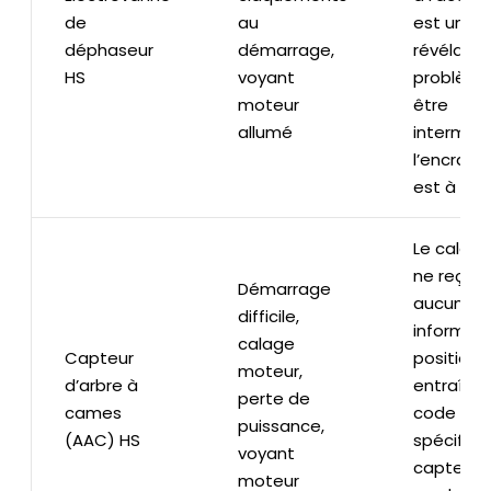
de
au
est un si
déphaseur
démarrage,
révélateu
HS
voyant
problème
moteur
être
allumé
intermitt
l’encras
est à l’ori
Le calcul
ne reçoit
Démarrage
aucune
difficile,
informat
calage
Capteur
position, 
moteur,
d’arbre à
entraîne 
perte de
cames
code déf
puissance,
(AAC) HS
spécifiqu
voyant
capteur. 
moteur