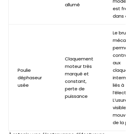
mode dé
allumé
est fréq
dans ces 
Le bruit e
mécaniqu
permanen
contrair
Claquement
aux
moteur très
Poulie
claquem
marqué et
déphaseur
intermitt
constant,
usée
liés à
perte de
l’électro
puissance
L’usure e
visible da
mouveme
de la poul