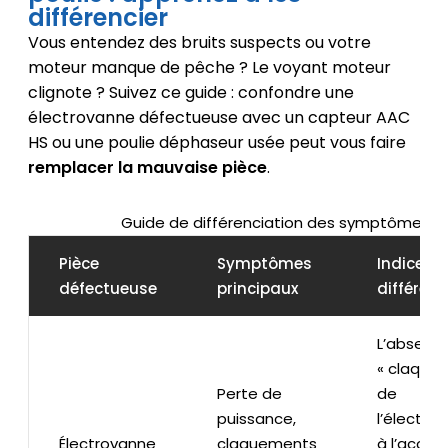
différencier
Vous entendez des bruits suspects ou votre
moteur manque de pêche ? Le voyant moteur
clignote ? Suivez ce guide : confondre une
électrovanne défectueuse avec un capteur AAC
HS ou une poulie déphaseur usée peut vous faire
remplacer la mauvaise pièce
.
Guide de différenciation des symptômes
Pièce
Symptômes
Indice cl
défectueuse
principaux
différenc
L’absenc
« claque
Perte de
de
puissance,
l’électro
Électrovanne
claquements
à l’accél