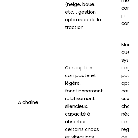
moins 
(neige, boue,
contrôl
etc.), gestion
pour le
optimisée de la
conduc
traction
Moins 
que les
systèm
Conception
engre
compacte et
pour le
légère,
applica
fonctionnement
couple 
relativement
usure d
À chaîne
silencieux,
chaîne
capacité à
nécess
absorber
entret
certains chocs
régulier
et vibrations
de rupt