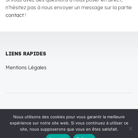
n’hésitez pas à nous envoyer un message sur la partie
contact
!
LIENS RAPIDES
Mentions Légales
Nous utilisons des cookies pour vous garantir la meilleure
expérience sur notre site web. Si vous continuez à utiliser ce
Copyright © 2022 LineThemes. All rights reserved
site, nous supposerons que vous en êtes satisfait.