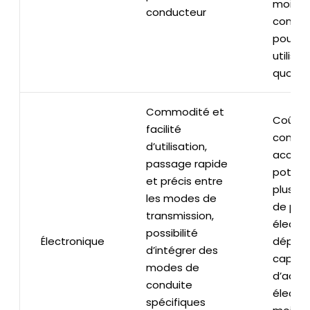
moins
conducteur
confor
pour u
utilisat
quotid
Commodité et
Coût pl
facilité
comple
d’utilisation,
accrue
passage rapide
potent
et précis entre
plus de
les modes de
de pan
transmission,
électro
possibilité
Électronique
dépen
d’intégrer des
capteu
modes de
d’acti
conduite
électro
spécifiques