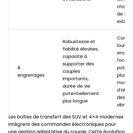
chaîne
de soll
extrêm
Concep
Robustesse et
lourde 
fiabilité élevées,
encomb
capacité à
foncti
supporter des
À
potent
couples
engrenages
plus br
importants,
moins
durée de vie
d’abso
potentiellement
des ch
plus longue
vibrati
Les boîtes de transfert des SUV et 4×4 modernes
intègrent des commandes électroniques pour
une gestion adaptative du couple. Cette évolution