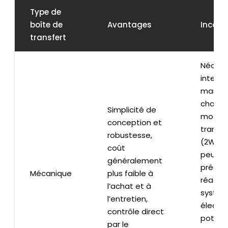
Type de
boîte de
Avantages
Inconv
transfert
Nécess
interve
manuel
change
Simplicité de
mode 
conception et
transm
robustesse,
(2WD, 
coût
peut ê
généralement
précise
Mécanique
plus faible à
réactiv
l’achat et à
systè
l’entretien,
électro
contrôle direct
potent
par le