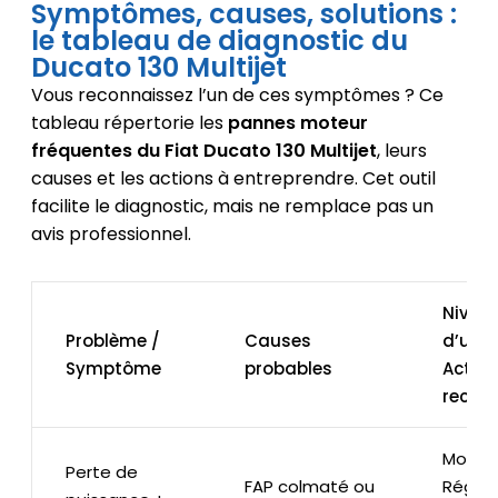
Symptômes, causes, solutions :
le tableau de diagnostic du
Ducato 130 Multijet
Vous reconnaissez l’un de ces symptômes ? Ce
tableau répertorie les
pannes moteur
fréquentes du Fiat Ducato 130 Multijet
, leurs
causes et les actions à entreprendre. Cet outil
facilite le diagnostic, mais ne remplace pas un
avis professionnel.
Nivea
Problème /
Causes
d’urge
Symptôme
probables
Action
reco
Moyen 
Perte de
FAP colmaté ou
Régén