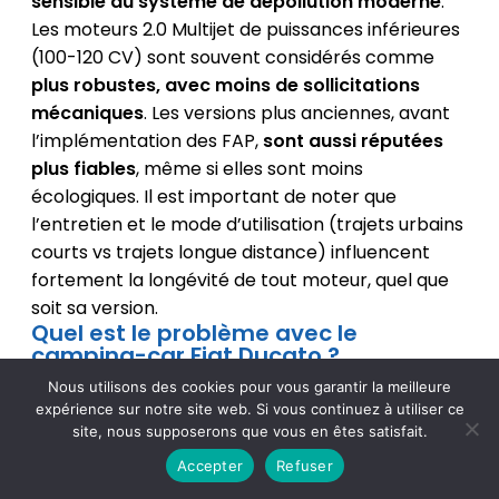
sensible au système de dépollution moderne
.
Les moteurs 2.0 Multijet de puissances inférieures
(100-120 CV) sont souvent considérés comme
plus robustes, avec moins de sollicitations
mécaniques
. Les versions plus anciennes, avant
l’implémentation des FAP,
sont aussi réputées
plus fiables
, même si elles sont moins
écologiques. Il est important de noter que
l’entretien et le mode d’utilisation (trajets urbains
courts vs trajets longue distance) influencent
fortement la longévité de tout moteur, quel que
soit sa version.
Quel est le problème avec le
camping-car Fiat Ducato ?
Le Fiat Ducato est très utilisé comme base pour
Nous utilisons des cookies pour vous garantir la meilleure
les camping-cars, ce qui peut
accentuer
expérience sur notre site web. Si vous continuez à utiliser ce
site, nous supposerons que vous en êtes satisfait.
certains problèmes mécaniques
. Outre les
pannes classiques liées au moteur diesel Multijet
Accepter
Refuser
(FAP, EGR, injecteurs), les
modèles aménagés