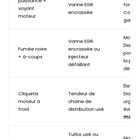
puissance +
Vanne EGR
forcée
voyant
encrassée
Consul
moteur
garag
Moyen 
Vanne EGR
Diagno
Fumée noire
encrassée ou
pour id
+ à-coups
injecteur
la piè
défaillant
défec
Élevé :
Cliquetis
Tendeur de
Diagno
moteur à
chaîne de
urgent
froid
distribution usé
éviter 
moteu
Turbo usé ou
Moyen 