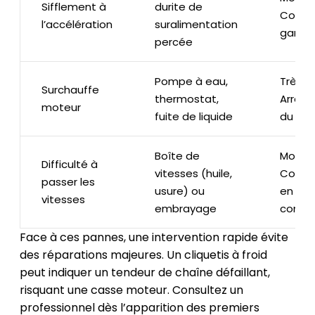
Sifflement à
durite de
Contrô
l’accélération
suralimentation
garage
percée
Pompe à eau,
Très Él
Surchauffe
thermostat,
Arrêt 
moteur
fuite de liquide
du véh
Boîte de
Moyen 
Difficulté à
vitesses (huile,
Consul
passer les
usure) ou
en ga
vitesses
embrayage
consei
Face à ces pannes, une intervention rapide évite
des réparations majeures. Un cliquetis à froid
peut indiquer un tendeur de chaîne défaillant,
risquant une casse moteur. Consultez un
professionnel dès l’apparition des premiers