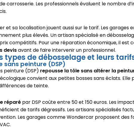
de carrosserie. Les professionnels évaluent le nombre d
cis.
er et sa localisation jouent aussi sur le tarif. Les garages 
onnement plus élevés. Un artisan spécialisé en débossela
rix compétitifs. Pour une réparation économique, il est c
s devis
avant de faire intervenir un professionnel.
ts types de débosselage et leurs tarif
e sans peinture (DSP)
s peinture (DSP)
repousse la tôle sans altérer la peintu
cologique convient aux petites bosses sans éclats. Elle pr
 différences de teinte.
re réparé
par DSP coûte entre 50 et 150 euros. Les impact
cient de tarifs dégressifs. Les artisans spécialisés fact
rvention. Les garages comme Wondercar proposent des forf
TVAC.