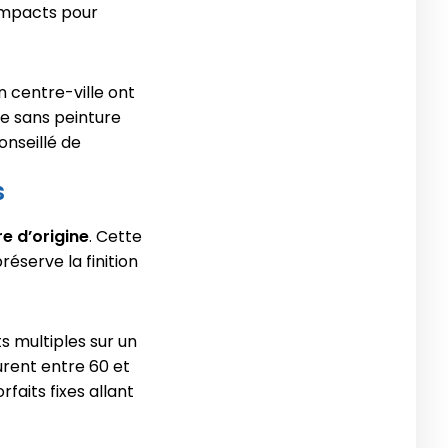
’impacts pour
en centre-ville ont
ge sans peinture
onseillé de
s
re d’origine
. Cette
éserve la finition
s multiples sur un
urent entre 60 et
aits fixes allant