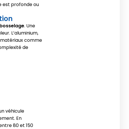
se est profonde ou
tion
débosselage
. Une
eur. L’aluminium,
es matériaux comme
complexité de
un véhicule
ement. En
ntre 80 et 150