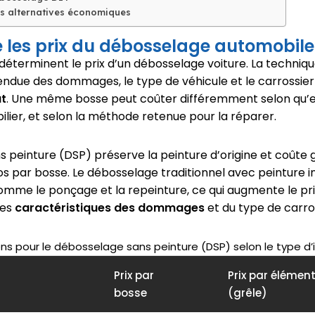
s alternatives économiques
les prix du débosselage automobile
déterminent le prix d’un débosselage voiture. La technique
tendue des dommages, le type de véhicule et le carrossier
ût
. Une même bosse peut coûter différemment selon qu’el
pilier, et selon la méthode retenue pour la réparer.
s peinture (DSP) préserve la peinture d’origine et coût
os par bosse. Le débosselage traditionnel avec peinture i
me le ponçage et la repeinture, ce qui augmente le prix.
des
caractéristiques des dommages
et du type de carro
ns pour le débosselage sans peinture (DSP) selon le type d’
Prix par
Prix par élémen
bosse
(grêle)