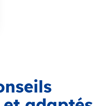
onseils
s et adaptés