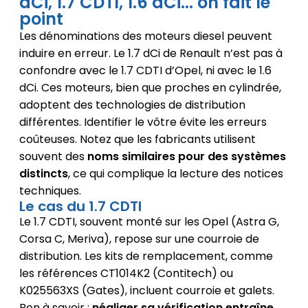
dCi, 1.7 CDTI, 1.6 dCi... on fait le
point
Les dénominations des moteurs diesel peuvent
induire en erreur. Le 1.7 dCi de Renault n’est pas à
confondre avec le 1.7 CDTI d’Opel, ni avec le 1.6
dCi. Ces moteurs, bien que proches en cylindrée,
adoptent des technologies de distribution
différentes. Identifier le vôtre évite les erreurs
coûteuses. Notez que les fabricants utilisent
souvent des
noms similaires pour des systèmes
distincts
, ce qui complique la lecture des notices
techniques.
Le cas du 1.7 CDTI
Le 1.7 CDTI, souvent monté sur les Opel (Astra G,
Corsa C, Meriva), repose sur une courroie de
distribution. Les kits de remplacement, comme
les références CT1014K2 (Contitech) ou
K025563XS (Gates), incluent courroie et galets.
Bon à savoir :
négliger sa vérification entraîne