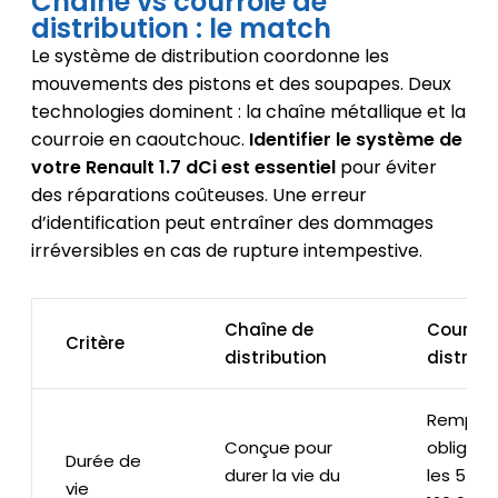
Chaîne vs courroie de
distribution : le match
Le système de distribution coordonne les
mouvements des pistons et des soupapes. Deux
technologies dominent : la chaîne métallique et la
courroie en caoutchouc.
Identifier le système de
votre Renault 1.7 dCi est essentiel
pour éviter
des réparations coûteuses. Une erreur
d’identification peut entraîner des dommages
irréversibles en cas de rupture intempestive.
Chaîne de
Courroi
Critère
distribution
distribu
Rempla
Conçue pour
obligato
Durée de
durer la vie du
les 5-6 
vie