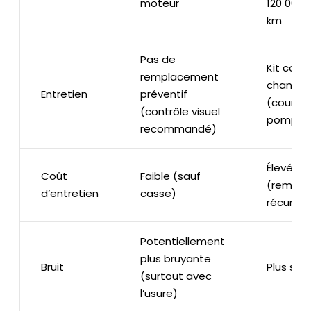
moteur
120 000-
km
Pas de
Kit comp
remplacement
changer
Entretien
préventif
(courroie
(contrôle visuel
pompe à
recommandé)
Élevé
Coût
Faible (sauf
(rempla
d’entretien
casse)
récurren
Potentiellement
plus bruyante
Bruit
Plus sil
(surtout avec
l’usure)