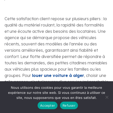
Cette satisfaction client repose sur plusieurs piliers : la
qualité du matériel roulant, la rapidité des formalités
et une écoute active des besoins des locataires. Une
agence qui se démarque propose des véhicules
récents, souvent des modèles de l’année ou des
versions améliorées, garantissant ainsi fiabilité et
confort. Leur flotte diversifiée permet de répondre à
toutes les demandes, des petites citadines maniables
aux véhicules plus spacieux pour les familles ou les
groupes. Pour
louer une voiture à alger
, choisir une
telle agence, c’est s’assurer d’un service irréprochable
du premier contact jusqu’à la fin de la location. Elles
Nous utilisons des cookies pour vous garantir la meilleure
expérience sur notre site web. Si vous continuez à utiliser ce
comprennent l’importance de la flexibilité, notamment
site, nous supposerons que vous en êtes satisfait.
pour les arrivées et départs à l’aéroport, et mettent
Accepter
Refuser
un point d’honneur à simplifier chaque étape du