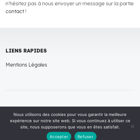
n’hésitez pas à nous envoyer un message sur la partie
contact
!
LIENS RAPIDES
Mentions Légales
Nous utilisons des cookies pour vous garantir la meilleure
expérience sur notre site web. Si vous continuez à utiliser ce
Copyright © 2022 LineThemes. All rights reserved
site, nous supposerons que vous en êtes satisfait.
Accepter
Refuser