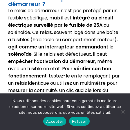
démarreur ?
Le relais de démarreur n’est pas protégé par un
fusible spécifique, mais il est
intégré au circuit
électrique surveillé par le fusible de 25A
du
solénoïde. Ce relais, souvent logé dans une boîte
à fusibles (habitacle ou compartiment moteur),
agit comme un interrupteur commandant le
solénoïde
. Si le relais est défectueux, il peut
empêcher l’activation du démarreur
, même
avec un fusible en état. Pour
vérifier son bon
fonctionnement
, testez-le en le remplaçant par
un relais identique ou utilisez un multimètre pour
mesurer la continuité. Un clic audible lors du
démarrage indique généralement un relais actif.
Nous utilisons des cookies pour vous garantir la meilleure
Comment faire repartir un démarreur
expérience sur notre site web. Si vous continuez à utiliser ce
temporairement ?
site, nous supposerons que vous en êtes satisfait.
En cas de panne urgente,
un démarreur peut
Accepter
Refuser
être « shunté »
en reliant les cosses de la