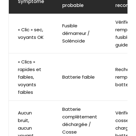
Symptôme
probable
recomm
Vérifier e
Fusible
« Clic » sec,
remplace
démarreur /
voyants OK
fusible (
Solénoïde
guide).
« Clics »
rapides et
Recharge
faibles,
Batterie faible
remplace
voyants
batterie.
faibles
Batterie
Aucun
Vérifier l
complètement
bruit,
cosses e
déchargée /
aucun
charge d
Cosse
voyant
batterie.