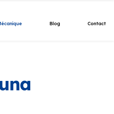
écanique
Blog
Contact
guna