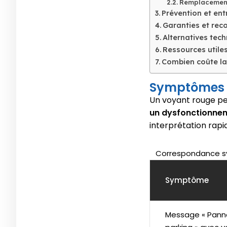
Remplacement
Prévention et ent
Garanties et rec
Alternatives tec
Ressources utile
Combien coûte la 
Symptômes 
Un voyant rouge per
un dysfonctionnem
interprétation rapi
Correspondance sy
Symptôme
Message « Panne