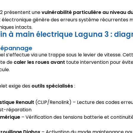
 2 présentent une
vulnérabilité particulière au niveau d
t électronique génère des erreurs système récurrentes 
ques intacts.
in à main électrique Laguna 3 : diag
dépannage
 s’effectue via une trappe sous le levier de vitesse. Cett
ite de
caler les roues avant
toute intervention pour évi
cule.
let exige des
outils spécialisés
:
stique Renault
(CLIP/Renolink) – Lecture des codes erreu
ost-réparation
umérique
– Vérification des tensions batterie et continuit
rrouillage Diabox
– Activation du mode maintenance pou