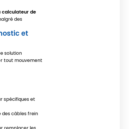
u calculateur de
malgré des
nostic et
e solution
ter tout mouvement
r spécifiques et
é des câbles frein
r remplacer les