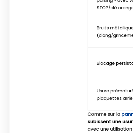
parking » avec 
STOP/clé orang
Bruits métalliqu
(clong/grincem
Blocage persista
Usure prématur
plaquettes arriè
Comme sur la
pann
subissent une usu
avec une utilisatio