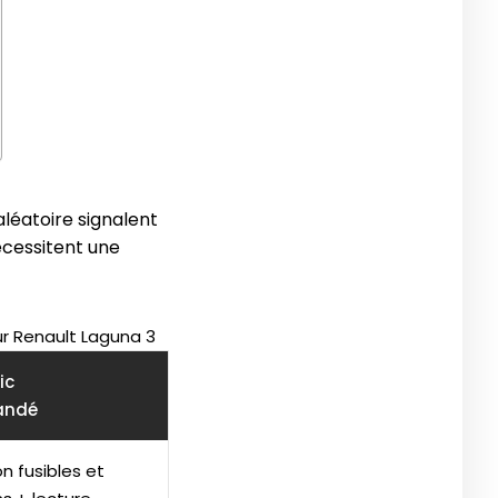
léatoire signalent
écessitent une
r Renault Laguna 3
ic
andé
on fusibles et