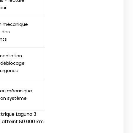
s + lecture
eur
on mécanique
 des
nts
imentation
 déblocage
’urgence
 jeu mécanique
tion système
ectrique Laguna 3
e atteint 80 000 km