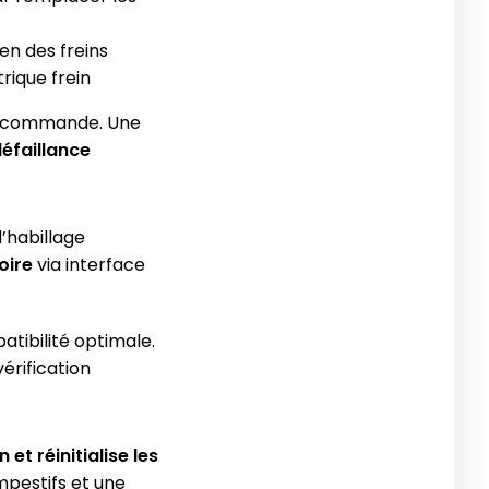
ien des freins
trique frein
de commande. Une
défaillance
’habillage
oire
via interface
patibilité optimale.
érification
 et réinitialise les
mpestifs et une