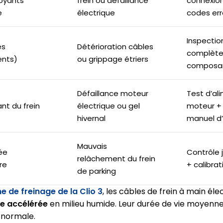
voyants
frein ou défaillance
connexion
e
électrique
codes err
Inspecti
es
Détérioration câbles
complète
ents)
ou grippage étriers
composa
Défaillance moteur
Test d’al
nt du frein
électrique ou gel
moteur +
hivernal
manuel d
Mauvais
ée
Contrôle
relâchement du frein
re
+ calibra
de parking
e de freinage de la Clio 3
, les câbles de frein à main él
re accélérée
en milieu humide. Leur durée de vie moyenn
n normale.