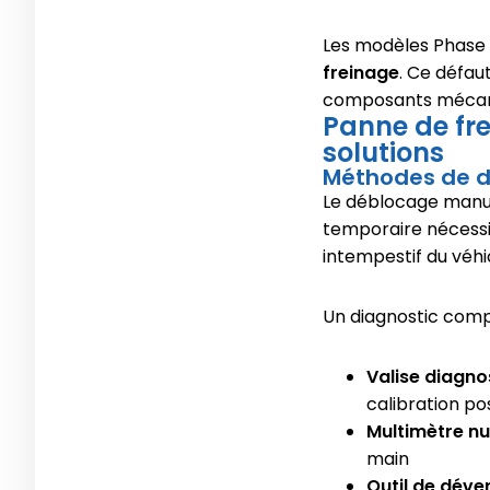
Les modèles Phase
freinage
. Ce défau
composants mécani
Panne de fre
solutions
Méthodes de 
Le déblocage manuel
temporaire nécess
intempestif du véhi
Un diagnostic comp
Valise diagno
calibration p
Multimètre n
main
Outil de déve