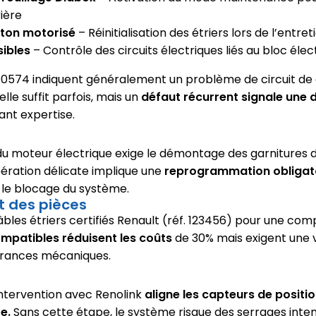
ière
ton motorisé
– Réinitialisation des étriers lors de l’entret
sibles
– Contrôle des circuits électriques liés au bloc élec
 P0574 indiquent généralement un problème de circuit 
ielle suffit parfois, mais un
défaut récurrent signale une 
ant expertise.
 moteur électrique exige le démontage des garnitures d
pération délicate implique une
reprogrammation obligat
 le blocage du système.
 des pièces
 câbles étriers certifiés Renault (réf. 123456) pour une com
ompatibles réduisent les coûts
de 30% mais exigent une v
érances mécaniques.
intervention avec Renolink
aligne les capteurs de position
e.
Sans cette étape, le système risque des serrages inte