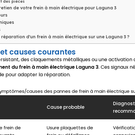
 des pièces
retien de votre frein à main électrique pour Laguna 3
ours
hniques
s
réparation d'un frein à main électrique sur une Laguna 3 ?
et causes courantes
sistant, des claquements métalliques ou une activation a
ent du frein à main électrique Laguna 3
. Ces signaux n
de pour adapter la réparation.
mptômes/causes des pannes de frein à main électrique su
Diagnost
Cause probable
recomm
 frein de
Usure plaquettes de
Vérificati