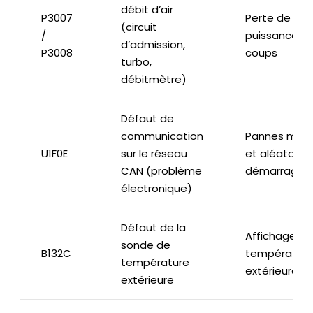
débit d’air
P3007
Perte de
(circuit
/
puissance, à
d’admission,
P3008
coups
turbo,
débitmètre)
Défaut de
communication
Pannes multi
U1F0E
sur le réseau
et aléatoires
CAN (problème
démarrage
électronique)
Défaut de la
Affichage de
sonde de
B132C
températur
température
extérieure e
extérieure