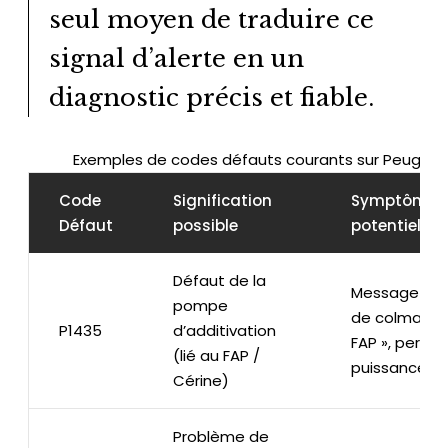
seul moyen de traduire ce
signal d’alerte en un
diagnostic précis et fiable.
Exemples de codes défauts courants sur Peugeot
Code
Signification
Symptômes
Défaut
possible
potentiels
Défaut de la
Message « R
pompe
de colmata
P1435
d’additivation
FAP », perte 
(lié au FAP /
puissance
Cérine)
Problème de