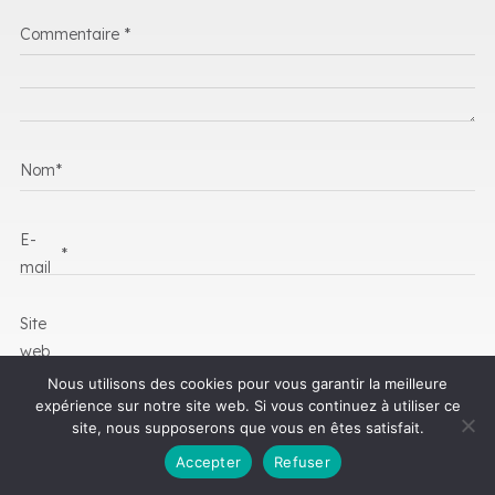
Commentaire
*
Nom
*
E-
*
mail
Site
web
Nous utilisons des cookies pour vous garantir la meilleure
expérience sur notre site web. Si vous continuez à utiliser ce
Enregistrer mon nom, mon e-mail et mon site dans le navigateur pour
site, nous supposerons que vous en êtes satisfait.
mon prochain commentaire.
Accepter
Refuser