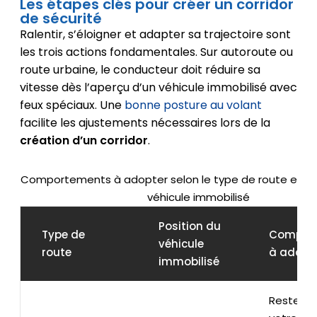
Les étapes clés pour créer un corridor
de sécurité
Ralentir, s’éloigner et adapter sa trajectoire sont
les trois actions fondamentales. Sur autoroute ou
route urbaine, le conducteur doit réduire sa
vitesse dès l’aperçu d’un véhicule immobilisé avec
feux spéciaux. Une
bonne posture au volant
facilite les ajustements nécessaires lors de la
création d’un corridor
.
Comportements à adopter selon le type de route et la 
véhicule immobilisé
Position du
Type de
Compor
véhicule
route
à adopt
immobilisé
Restez d