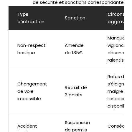
de sécurité et sanctions correspondantes
Type
Circonsta
Sanction
d’infraction
aggravan
Manque d
Non-respect
Amende
vigilance,
basique
de 135€
absence d
ralentisse
Refus de
Changement
s’éloigner
Retrait de
de voie
malgré
3 points
impossible
l’espace
disponible
Suspension
Accident
Conséque
de permis