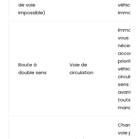
de voie
véhicule
impossible)
immobili
Immobili
vous si
nécessai
accorder
priorité 
Route à
Voie de
véhicule
double sens
circulation
circulant
sens inv
avant de
toute au
manœuv
Changez
voie pou