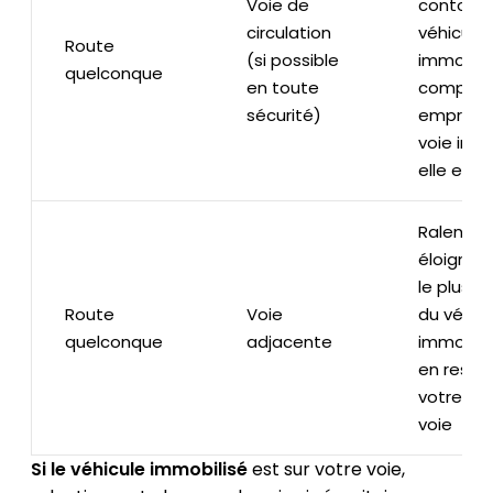
Voie de
contourn
circulation
véhicule
Route
(si possible
immobilis
quelconque
en toute
compris 
sécurité)
emprunta
voie inve
elle est l
Ralentis
éloignez
le plus p
Route
Voie
du véhic
quelconque
adjacente
immobili
en resta
votre pr
voie
Si le véhicule immobilisé
est sur votre voie,