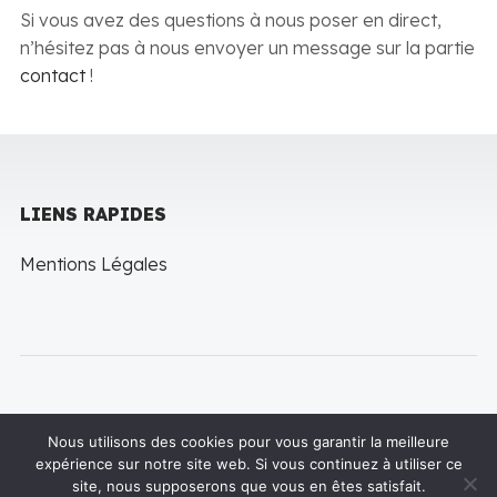
Si vous avez des questions à nous poser en direct,
n’hésitez pas à nous envoyer un message sur la partie
contact
!
LIENS RAPIDES
Mentions Légales
Nous utilisons des cookies pour vous garantir la meilleure
expérience sur notre site web. Si vous continuez à utiliser ce
Copyright © 2022 LineThemes. All rights reserved
site, nous supposerons que vous en êtes satisfait.