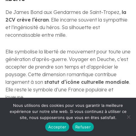
De James Bond aux Gendarmes de Saint-Tropez,
la
2CV crève l’écran
. Elle incarne souvent la sympathie
et l’ingéniosité du héros. Sa silhouette est
reconnaissable entre mille.
Elle symbolise la liberté de mouvement pour toute une
génération d’après-guerre. Voyager en Deuche, c’est
accepter de prendre son temps et d’apprécier le
paysage. Cette dimension romantique contribue
largement à son
statut d’icône culturelle mondiale
.
Elle reste le symbole d’une France populaire et
joyeuse.
Nous utilisons des cookies pour vous garantir la meilleure
expérience sur notre site web. Si vous continuez à utiliser ce
Plus qu’une voiture, la 2CV
site, nous supposerons que vous en êtes satisfait.
est devenue
un personnage
Accepter
Refuser