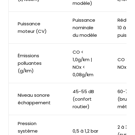
modèle)
Puissance
Réduct
Puissance
nominale
10 à 20
moteur (CV)
du modèle
puissa
CO <
Émissions
1,0g/km |
CO > 1,
polluantes
NOx <
NOx > 1
(g/km)
0,08g/km
45-55 dB
60-70 
Niveau sonore
(confort
(bruits
échappement
routier)
métalli
Pression
2 à 3,5 
système
0,5 à 1,2 bar
(surpre