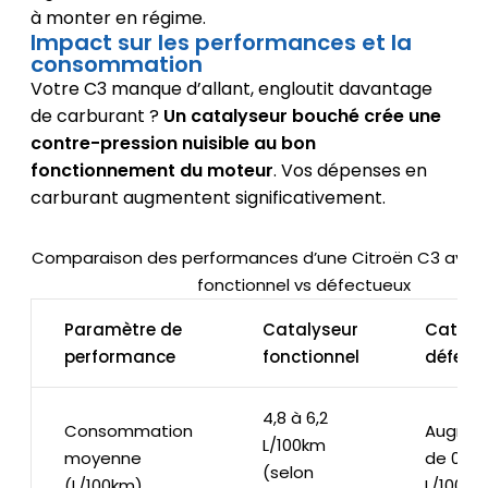
à monter en régime.
Impact sur les performances et la
consommation
Votre C3 manque d’allant, engloutit davantage
de carburant ?
Un catalyseur bouché crée une
contre-pression nuisible au bon
fonctionnement du moteur
. Vos dépenses en
carburant augmentent significativement.
Comparaison des performances d’une Citroën C3 avec 
fonctionnel vs défectueux
Paramètre de
Catalyseur
Cataly
performance
fonctionnel
défect
4,8 à 6,2
Consommation
Augmen
L/100km
moyenne
de 0,5 à
(selon
(L/100km)
L/100km