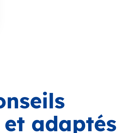
onseils
s et adaptés