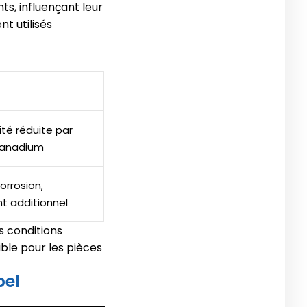
s, influençant leur
t utilisés
dité réduite par
vanadium
orrosion,
nt additionnel
s conditions
ible pour les pièces
pel