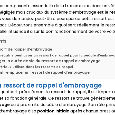
e composante essentielle de la transmission dans un véhi
égligés mais cruciaux du système d’embrayage est le
re
s vous demandez peut-être pourquoi ce petit ressort est 
xact. Découvrons ensemble à quoi sert réellement le ress
le influence il a sur le bon fonctionnement de votre voit
nts
ssort de rappel d'embrayage
négatifs peut avoir un ressort de rappel pour la pédale d'embray
r la durée de vie du ressort de rappel d'embrayage
ériaux utilisés dans les ressorts de rappel
t remplacer un ressort de rappel d'embrayage
du ressort de rappel d'embrayage
 quoi sert précisément le ressort de rappel, il est impo
 sa fonction générale. Ce ressort se trouve généraleme
yage
ou à proximité du câble d’embrayage. Son rôle princ
 d’embrayage à sa
position initiale
après chaque pression