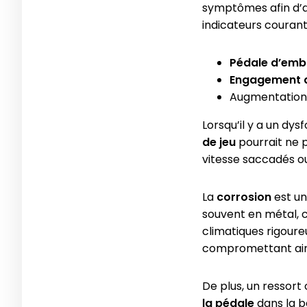
symptômes afin d’ag
indicateurs courant
Pédale d’em
Engagement di
Augmentation 
Lorsqu’il y a un dy
de jeu
pourrait ne 
vitesse saccadés o
La
corrosion
est un
souvent en métal, 
climatiques rigoure
compromettant ains
De plus, un ressort
la pédale
dans la b