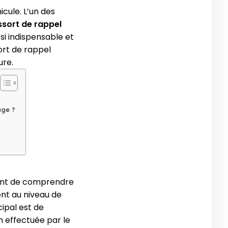
cule. L’un des
ssort de rappel
si indispensable et
ort de rappel
ure.
age ?
rtant de comprendre
nt au niveau de
ipal est de
 effectuée par le