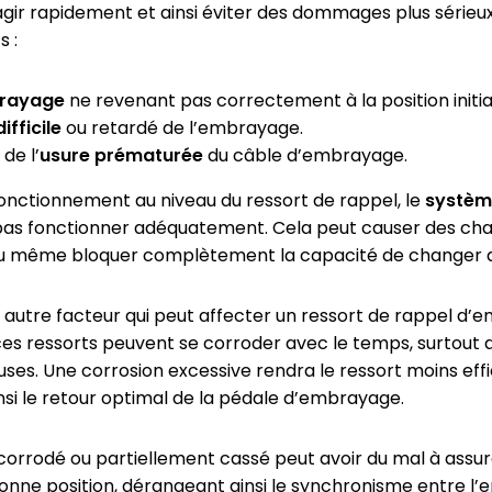
ir rapidement et ainsi éviter des dommages plus sérieux
s :
brayage
ne revenant pas correctement à la position initia
fficile
ou retardé de l’embrayage.
de l’
usure prématurée
du câble d’embrayage.
sfonctionnement au niveau du ressort de rappel, le
systèm
pas fonctionner adéquatement. Cela peut causer des c
u même bloquer complètement la capacité de changer d
 autre facteur qui peut affecter un ressort de rappel d’
ces ressorts peuvent se corroder avec le temps, surtout 
uses. Une corrosion excessive rendra le ressort moins eff
i le retour optimal de la pédale d’embrayage.
 corrodé ou partiellement cassé peut avoir du mal à assur
onne position, dérangeant ainsi le synchronisme entre l’