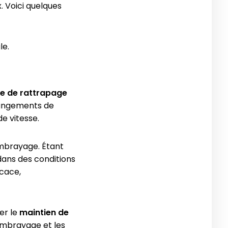
. Voici quelques
le.
e de rattrapage
hangements de
e vitesse.
embrayage. Étant
dans des conditions
icace,
er le
maintien de
embrayage et les