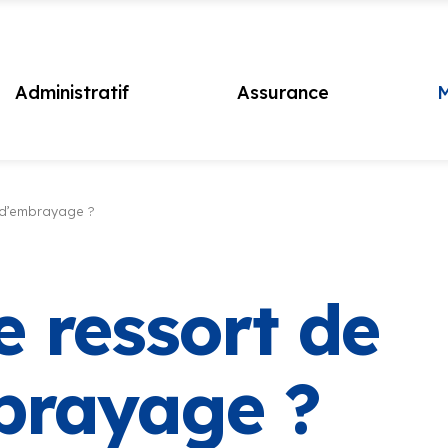
Administratif
Assurance
M
l d’embrayage ?
e ressort de
brayage ?