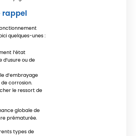
 rappel
n fonctionnement
oici quelques-unes :
ment l’état
e d’usure ou de
dale d’embrayage
 de corrosion.
cher le ressort de
mance globale de
ure prématurée.
érents types de