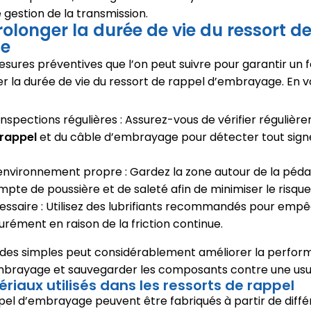
gestion de la transmission.
longer la durée de vie du ressort de
ge
 mesures préventives que l’on peut suivre pour garantir u
r la durée de vie du ressort de rappel d’embrayage. En v
inspections régulières : Assurez-vous de vérifier régulière
 rappel
et du câble d’embrayage pour détecter tout sign
 environnement propre : Gardez la zone autour de la pé
pte de poussière et de saleté afin de minimiser le risque
écessaire : Utilisez des lubrifiants recommandés pour empê
rément en raison de la friction continue.
des simples peut considérablement améliorer la perfor
mbrayage et sauvegarder les composants contre une us
riaux utilisés dans les ressorts de rappel
pel d’embrayage peuvent être fabriqués à partir de diff