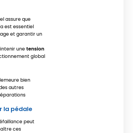
pel assure que
a est essentiel
ge et garantir un
intenir une
tension
nctionnement global
e demeure bien
des autres
réparations
r la pédale
éfaillance peut
naître ces