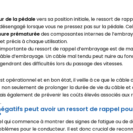
ur de la pédale
vers sa position initiale, le ressort de rap
ésengagé lorsque vous ne pressez pas sur la pédale. Cel
sure prématurée
des composantes internes de l’embraya
t précis à chaque utilisation.
 importante du ressort de rappel d’embrayage est de ma
câble d’embrayage. Un câble mal tendu peut nuire au fo
endrant des difficultés lors du passage des vitesses.
est opérationnel et en bon état, il veille à ce que le câbl
 non seulement de prolonger la durée de vie du câble et 
ais également de prévenir les coûts élevés associés aux 
.
égatifs peut avoir un ressort de rappel pou
?
el qui commence à montrer des signes de fatigue ou de d
oblèmes pour le conducteur. Il est donc crucial de recon