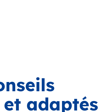
onseils
s et adaptés